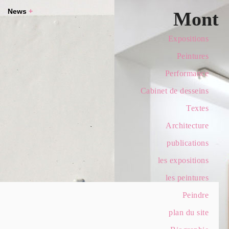
News
+
Mont
Expositions
Peintures
Performance
Cabinet de desseins
Textes
Architecture
publications
les expositions
les peintures
Peindre
plan du site