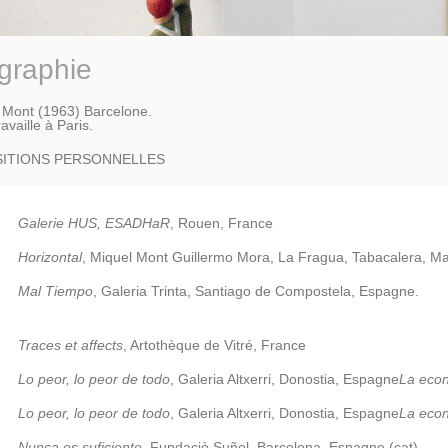
graphie
 Mont (1963) Barcelone.
ravaille à Paris.
ITIONS PERSONNELLES
Galerie HUS, ESADHaR
, Rouen, France
Horizontal
, Miquel Mont Guillermo Mora, La Fragua, Tabacalera, Ma
Mal Tiempo
, Galeria Trinta, Santiago de Compostela, Espagne.
Traces et affects
, Artothèque de Vitré, France
Lo peor, lo peor de todo
, Galeria Altxerri, Donostia, Espagne
La econ
Lo peor, lo peor de todo
, Galeria Altxerri, Donostia, Espagne
La econ
Nunca es suficiente
, Fundaciò Suñol, Barcelona, Espagne (cat)