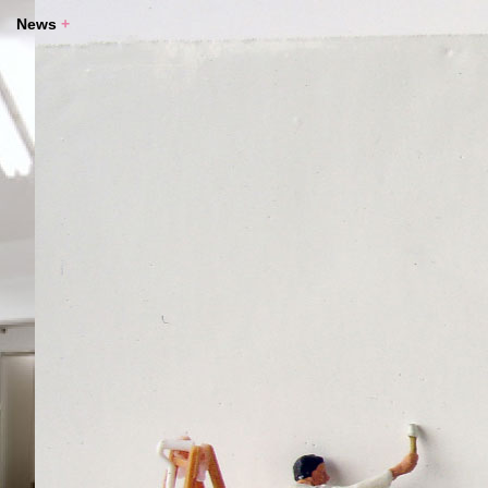
News
+