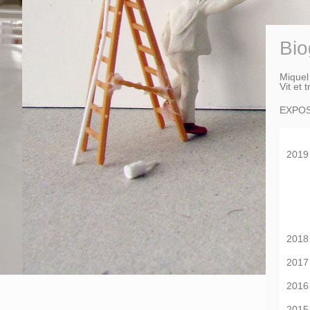
Bio
Miquel
Vit et t
EXPOS
2019
2018
2017
2016
2015