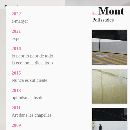
News
+
Mont
2022
Expositions
> 2009
Palissades
é-marger
2021
expo
2016
lo peor lo peor de todo
la economía dicta todo
2015
Nunca es suficiente
2013
optimisme absolu
2011
Art dans les chapelles
2009