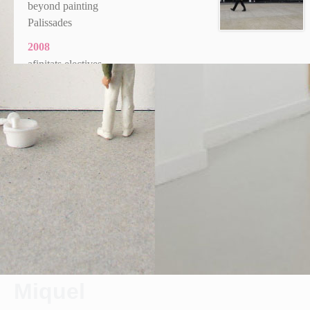
beyond painting
Palissades
2008
afinitats electives
La même chose mais autrement
2000
le Crestet Centre d’Art
Miquel