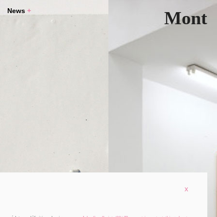
News
+
Mont
x