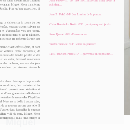
er en éclats sa définition classique
John Sundkvist /09/ The most important thing about a
tre catalan Miquel Mont transforme
painting…
échelle. Plus qu’une exposition, il
Joan B. Peiró /08/ Los Límites de la pintura
ge le visiteur sur la nature du lieu
Claire Roudenko Bertin /09/…je sépare quand je dis…
olorées, courant chacun suivant un
r et s’entremêler vers son centre.
Rosa Queralt /08/ aConversation
es au point dans et sur le bâtiment.
’est plus ici présentée à l’abri des
Tristan Trémeau /04/ Penser en peinture
umaine et aux châssis épais, et dont
ôt verticale tantôt horizontale, de
Luis Francisco Pérez /16/ …queremos un imposible…
 mesures des bandes peintes et des
ns et les vides, devenant eux-mêmes
autre des tableaux, comme des jeux
e couleur, qui viennent donner la
le, dans l’héritage et la poursuite
es conditions, les contextes et les
travail poursuit avec séduction et
 et d’une grammaire radicalement
entative de renouveler l’équilibre
uel Mont ne se dédie à aucun sujet,
 de se montrer en tant que telle. Il
d’autres dans lesquelles le support
rmaliste vidé de sens, Miquel Mont
 contemplatif, mais, plus encore, il
Miquel