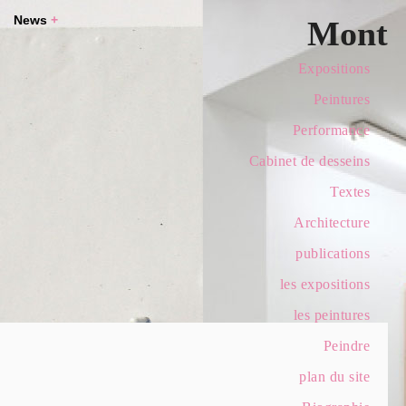
News
+
Mont
Expositions
Peintures
Performance
Cabinet de desseins
Textes
Architecture
publications
les expositions
les peintures
Peindre
plan du site