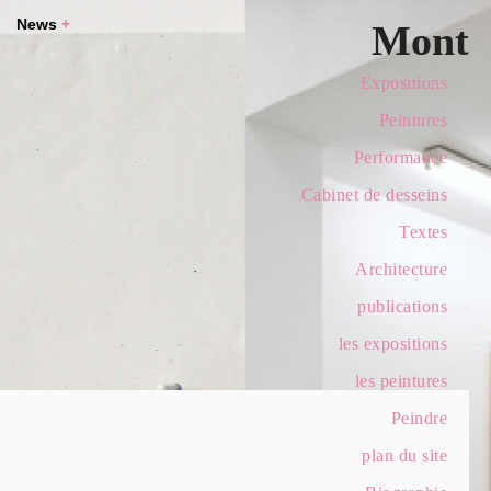
News
+
Mont
Expositions
Peintures
Performance
Cabinet de desseins
Textes
Architecture
publications
les expositions
les peintures
Peindre
plan du site