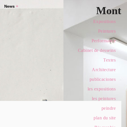
News
+
Mont
Expositions
Peintures
Performance
Cabinet de desseins
Textes
Architecture
publicaciones
les expositions
les peintures
peindre
plan du site