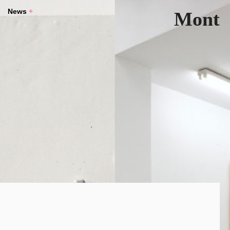
News
+
Mont