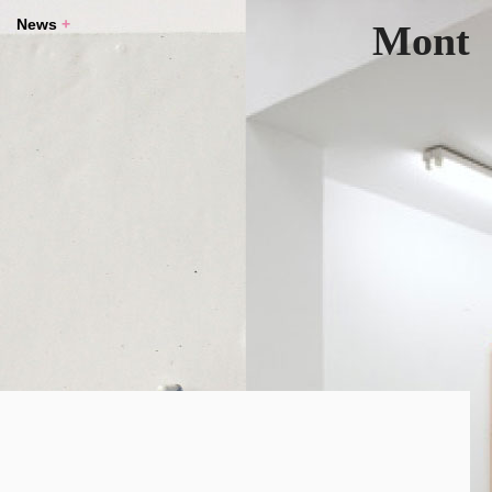
News
+
Mont