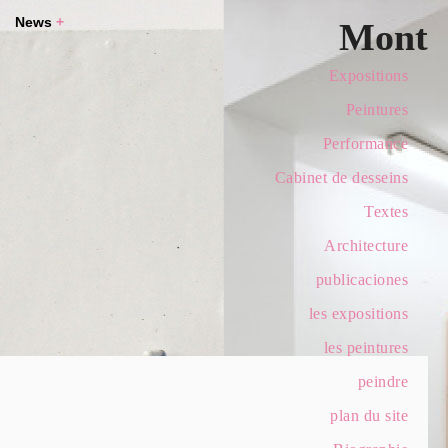
News
+
Mont
Expositions
Peintures
Performance
Cabinet de desseins
Textes
Architecture
publicaciones
les expositions
les peintures
peindre
plan du site