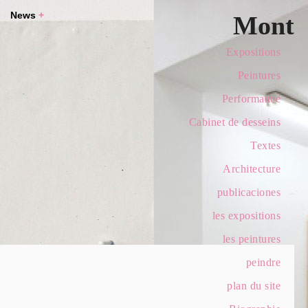
News
+
Mont
Expositions
Peintures
Performance
Cabinet de desseins
Textes
Architecture
publicaciones
les expositions
les peintures
peindre
plan du site