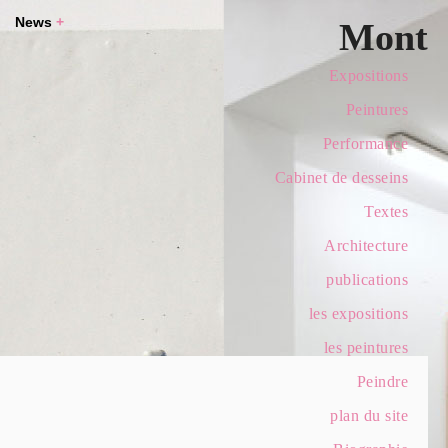
News
+
Mont
Expositions
Peintures
Performance
Cabinet de desseins
Textes
Architecture
publications
les expositions
les peintures
Peindre
plan du site