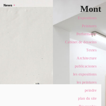
News
+
Mont
Expositions
Peintures
Performance
Cabinet de desseins
Textes
Architecture
publicaciones
les expositions
les peintures
peindre
plan du site