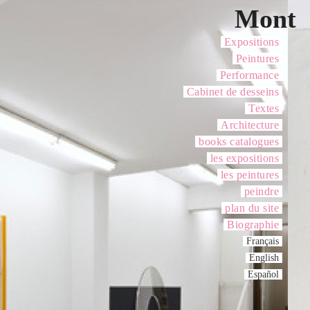
Mont
Expositions
Peintures
Performance
Cabinet de desseins
Textes
Architecture
books catalogues
les expositions
les peintures
peindre
plan du site
Biographie
Français
English
Español