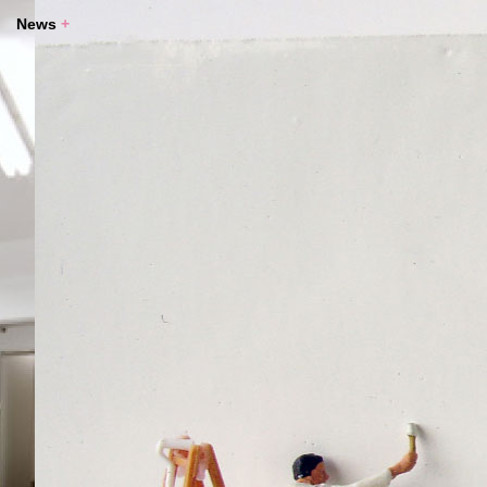
News
+