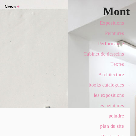
News
+
Mont
Expositions
Peintures
Performance
Cabinet de desseins
Textes
Architecture
books catalogues
les expositions
les peintures
peindre
plan du site