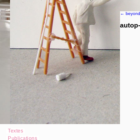
←
beyond 
autop-
Textes
Publications