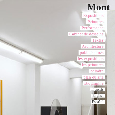
Mont
Expositions
Peintures
Performance
Cabinet de desseins
Textes
Architecture
publicaciones
les expositions
les peintures
peindre
plan du site
Biographie
Français
English
Español