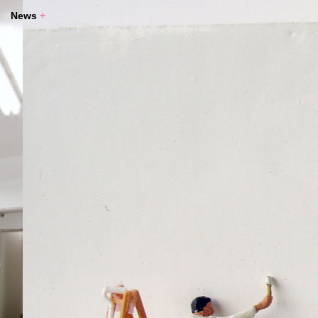
News
+